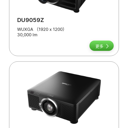
DU9059Z
WUXGA （1920 x 1200）
30,000 lm
更多