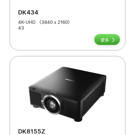
DK434
4K-UHD （3840 x 2160）
43
更多
DK8155Z