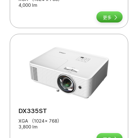
4,000 lm
更多
DX335ST
XGA （1024x 768）
3,800 lm