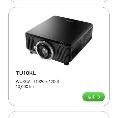
TU10KL
WUXGA （1920 x 1200）
10,000 lm
更多