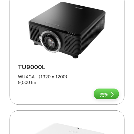
TU9000L
WUXGA （1920 x 1200）
9,000 lm
更多