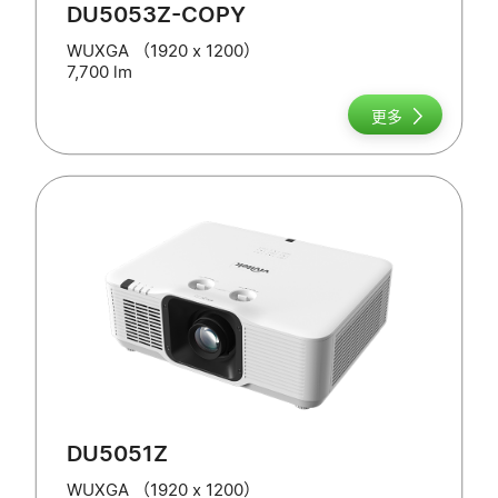
DU5053Z-COPY
WUXGA （1920 x 1200）
7,700 lm
更多
DU5051Z
WUXGA （1920 x 1200）