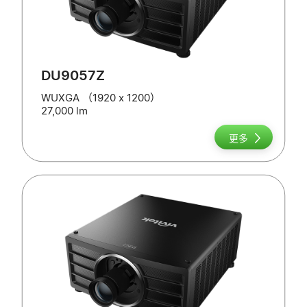
DU9057Z
WUXGA （1920 x 1200）
27,000 lm
更多