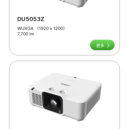
DU5053Z
WUXGA （1920 x 1200）
7,700 lm
更多