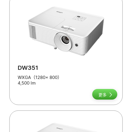
DW351
WXGA（1280x 800）
4,500 lm
更多