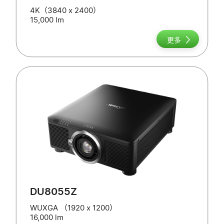
4K（3840 x 2400）
15,000 lm
更多
DU8055Z
WUXGA （1920 x 1200）
16,000 lm