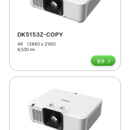
DK5153Z-COPY
4K （3840 x 2160）
6,500 lm
更多