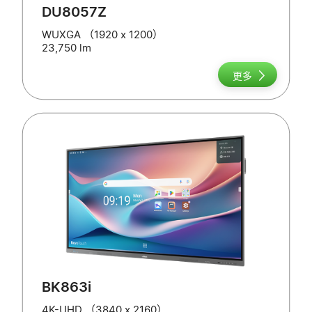
DU8057Z
WUXGA （1920 x 1200）
23,750 lm
更多
BK863i
4K-UHD （3840 x 2160）