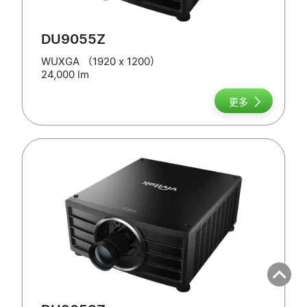
DU9055Z
WUXGA （1920 x 1200）
24,000 lm
更多