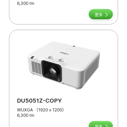
6,300 lm
更多
DU5051Z-COPY
WUXGA （1920 x 1200）
6,300 lm
更多