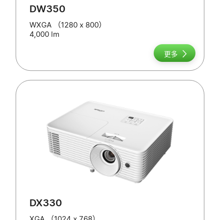
DW350
WXGA （1280 x 800）
4,000 lm
更多
DX330
XGA （1024 x 768）