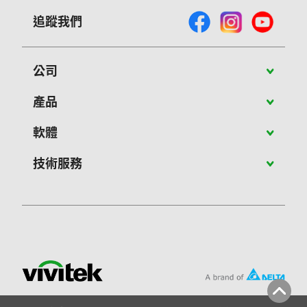
追蹤我們
公司
關於Vivitek
產品
最新消息
攜帶型投影機
軟體
成功案例
教育應用投影機
PJ-Control 軟體
技術服務
聯絡我們
商用投影機
NovoConnect軟體
客服維修
大型展演投影機
NovoConnect Stage
軟體與產品文件下載
智慧互動顯示器
NovoDS軟體
常見問題
商用顯示器
NovoDS Cloud
技術服務
NovoConnect設備