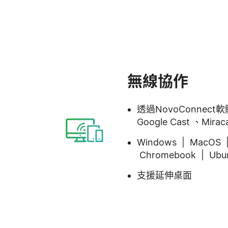
無線協作
透過NovoConnect
Google Cast 、Mirac
Windows | MacOS |
Chromebook | Ubu
支援延伸桌面