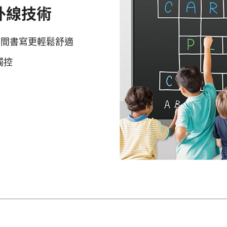
外線技術
時間書寫更輕鬆舒適
觸控