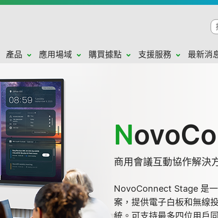
產品
應用場域
購買據點
支援服務
最新消
N
ovoCo
商用會議互動協作解決
NovoConnect Sta
案，提供電子白板和無線
統。可支持最多四位用戶