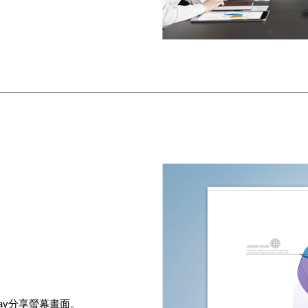
ay
分享螢幕畫面。