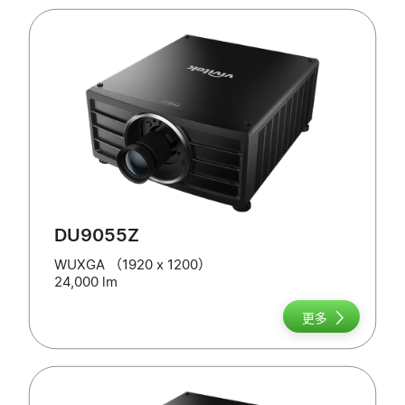
DU9055Z
WUXGA （1920 x 1200）
24,000 lm
更多