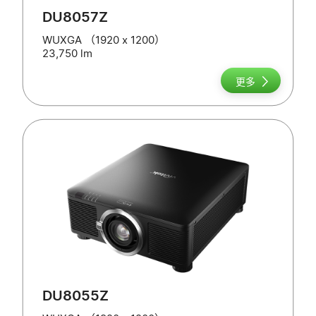
DU8057Z
WUXGA （1920 x 1200）
23,750 lm
更多
DU8055Z