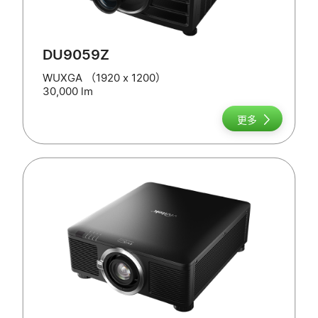
DU9059Z
WUXGA （1920 x 1200）
30,000 lm
更多