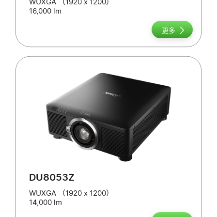
WUXGA （1920 x 1200）
16,000 lm
更多
DU8053Z
WUXGA （1920 x 1200）
14,000 lm