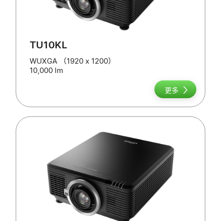
TU10KL
WUXGA （1920 x 1200）
10,000 lm
更多