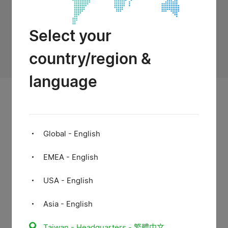
更多
Select your
應用場域
country/region &
language
Global - English
EMEA - English
USA - English
Asia - English
Taiwan - Headquarters - 繁體中文