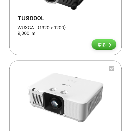
TU9000L
WUXGA （1920 x 1200）
9,000 lm
更多