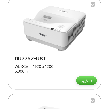
DU775Z-UST
WUXGA （1920 x 1200）
5,000 lm
更多