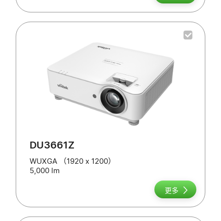
DU3661Z
WUXGA （1920 x 1200）
5,000 lm
更多