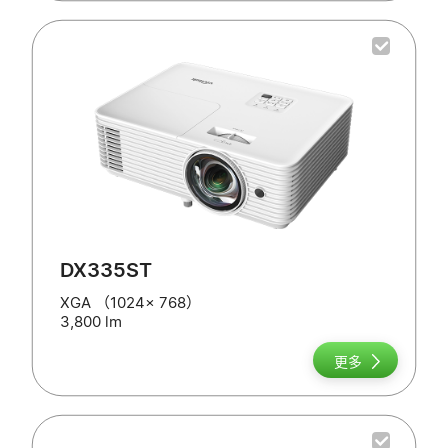
DX335ST
XGA （1024x 768）
3,800 lm
更多