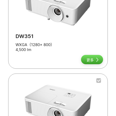
DW351
WXGA（1280x 800）
4,500 lm
更多