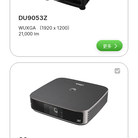
DU9053Z
WUXGA （1920 x 1200）
21,000 lm
更多