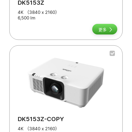
DK5153Z
4K （3840 x 2160）
6,500 lm
更多
DK5153Z-COPY
4K （3840 x 2160）