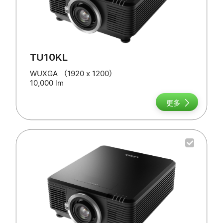
TU10KL
WUXGA （1920 x 1200）
10,000 lm
更多