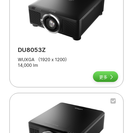
DU8053Z
WUXGA （1920 x 1200）
14,000 lm
更多