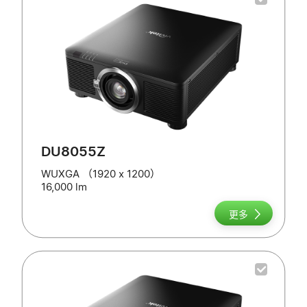
DU8055Z
WUXGA （1920 x 1200）
16,000 lm
更多