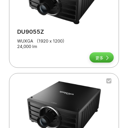
DU9055Z
WUXGA （1920 x 1200）
24,000 lm
更多