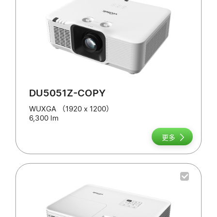
DU5051Z-COPY
WUXGA （1920 x 1200）
6,300 lm
更多