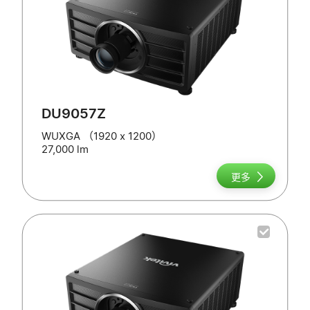
DU9057Z
WUXGA （1920 x 1200）
27,000 lm
更多