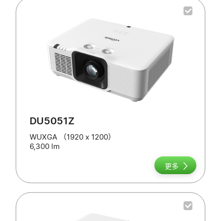
DU5051Z
WUXGA （1920 x 1200）
6,300 lm
更多