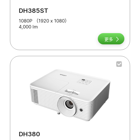
DH385ST
1080P （1920 x 1080）
4,000 lm
更多
DH380