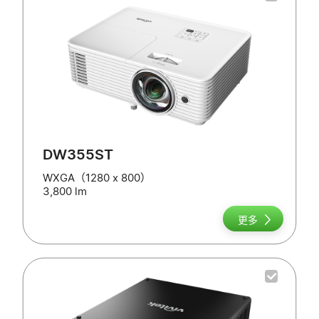
DW355ST
WXGA（1280 x 800）
3,800 lm
更多