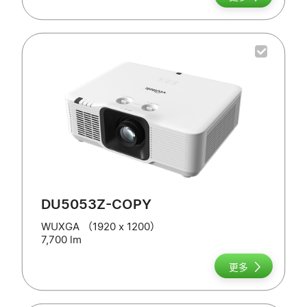
DU5053Z-COPY
WUXGA （1920 x 1200）
7,700 lm
更多