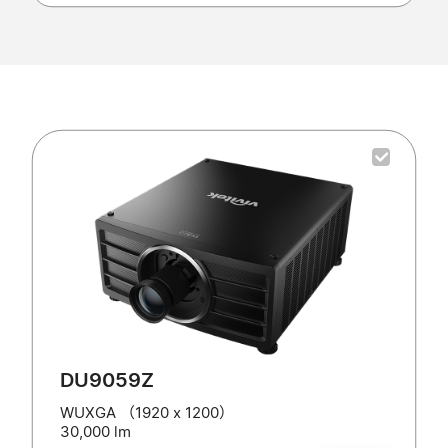
DU9059Z
WUXGA （1920 x 1200）
30,000 lm