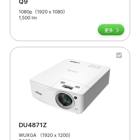
Q9
1080p（1920 x 1080）
1,500 lm
更多
DU4871Z
WUXGA （1920 x 1200）