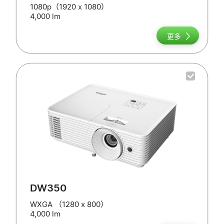
1080p（1920 x 1080）
4,000 lm
更多
DW350
WXGA （1280 x 800）
4,000 lm