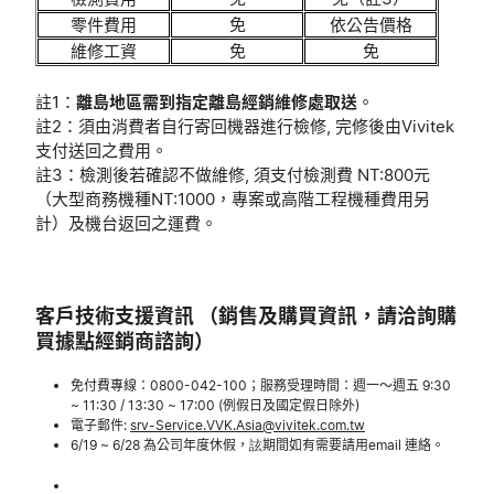
零件費用
免
依公告價格
維修工資
免
免
註1：
離島地區需到指定離島經銷維修處取送
。
註2：須由消費者自行寄回機器進行檢修, 完修後由Vivitek
支付送回之費用。
註3：檢測後若確認不做維修, 須支付檢測費 NT:800元
（大型商務機種NT:1000，專案或高階工程機種費用另
計）及機台返回之運費。
客戶技術支援資訊 （銷售及購買資訊，請洽詢購
買據點經銷商諮詢）
免付費專線：0800-042-100；服務受理時間：週一～週五 9:30
~ 11:30 / 13:30 ~ 17:00 (例假日及國定假日除外)
電子郵件:
srv-Service.VVK.Asia@vivitek.com.tw
6/19 ~ 6/28 為公司年度休假，詃期間如有需要請用email 連絡。