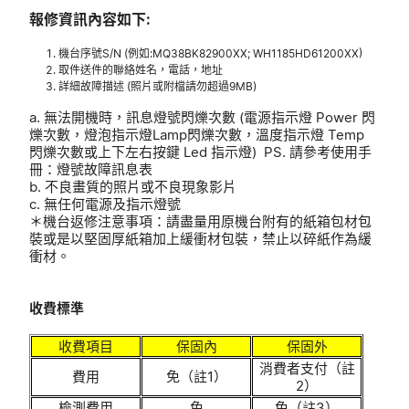
報修資訊內容如下:
機台序號S/N (例如:MQ38BK82900XX; WH1185HD61200XX)
取件送件的聯絡姓名，電話，地址
詳細故障描述 (照片或附檔請勿超過9MB)
a. 無法開機時，訊息燈號閃爍次數 (電源指示燈 Power 閃
爍次數，燈泡指示燈Lamp閃爍次數，溫度指示燈 Temp
閃爍次數或上下左右按鍵 Led 指示燈) PS. 請參考使用手
冊：燈號故障訊息表
b. 不良畫質的照片或不良現象影片
c. 無任何電源及指示燈號
＊機台返修注意事項：請盡量用原機台附有的紙箱包材包
裝或是以堅固厚紙箱加上緩衝材包裝，禁止以碎紙作為緩
衝材。
收費標準
收費項目
保固內
保固外
消費者支付（註
費用
免（註1）
2）
檢測費用
免
免（註3）