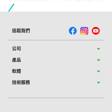
追蹤我們
公司
關於Vivitek
產品
最新消息
攜帶型投影機
軟體
成功案例
教育應用投影機
PJ-Control 軟體
技術服務
聯絡我們
商用投影機
NovoConnect軟體
客服維修
大型展演投影機
NovoConnect Stage
軟體與產品文件下載
智慧互動顯示器
NovoDS軟體
常見問題