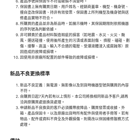
產品序號與保固卡不符或破損不清楚時。
保固書上無有購買日期、用戶姓名、經銷商蓋章、機型、機身號、
擅自塗改保固書、持非有效發票、保固書上所列機型及機身號與送
修產品實物不符合。
所購買的產品並非為新品時，如展示機時，其保固期限則依照機器
的序列號為判斷依據。
非可歸責於產品材料製造瑕疵的損害（如地震、水災、火災、颱
風、運送碰撞、使用後所產生的污漬或表面刮傷、 擠壓、磕碰、劃
傷、撞擊、高溫、輸入不合適的電壓、受潮液體浸入或腐蝕等）原
因造成的故障或損壞。
因使用非原廠所配置的部件導致的故障或損壞。
新品不良更換標準
新品不良定義：無電源、無影像以及到貨時機器型號與購買的內容
不符。
自購買日起7天內若有以上情形，本公司將換相同新品予客戶,請再
洽詢原購買處退換貨處理。
申請新品不良換貨的客戶必須攜帶故障品、購買發票或收據、外
箱、產品保固卡，以及原廠出貨時所有配件與使用者手冊等。若有
物品、配件或資料不齊全及外觀損傷，則需改以保固維修服務方式
處理。