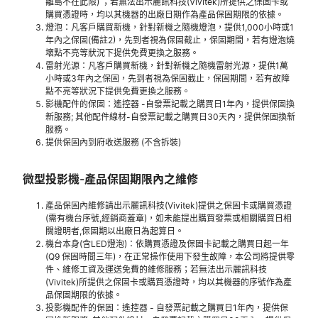
離島不在此限) ；若無法出示麗訊科技(Vivitek)所提供之保固卡或
購買憑證時，均以其機器的出廠日期作為產品保固期限的依據。
燈泡：凡客戶購買新機，針對新機之隨機燈泡，提供1,000小時或1
年內之保固(備註2)，先到者視為保固截止，保固期間，若有燈泡燒
壞點不亮等狀況下提供免費更換之服務。
雷射光源：凡客戶購買新機，針對新機之隨機雷射光源，提供1萬
小時或3年內之保固，先到者視為保固截止，保固期間，若有故障
點不亮等狀況下提供免費更換之服務。
影機配件的保固：遙控器 -自發票記載之購買日1年內，提供保固換
新服務; 其他配件線材-自發票記載之購買日30天內，提供保固換新
服務。
提供保固內到府收送服務 (不含拆裝)
微型投影機-產品保固期限內之維修
產品保固內維修請出示麗訊科技(Vivitek)提供之保固卡或購買憑證
(需有機台序號,經銷商蓋章)，如未能提出購買發票或相關購買日相
關證明者,保固期以出廠日為起算日。
機台本身(含LED燈泡)：依購買憑證及保固卡記載之購買日起一年
(Q9 保固時間三年)，在正常操作使用下發生故障，本公司將提供零
件、維修工資及運送免費的維修服務；若無法出示麗訊科技
(Vivitek)所提供之保固卡或購買憑證時，均以其機器的序號作為產
品保固期限的依據。
投影機配件的保固：遙控器 - 自發票記載之購買日1年內，提供保