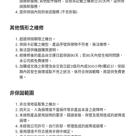
固換新服務; 其他配件線材 - 自發票記載之購買日30天內，提供保
固換新服務。
提供保固內到府收送服務 (不含拆裝)
其他情形之維修
超過保固期限之機台。
保固卡記載之機型、產品序號與現物不符者，無法維修。
無法提供機器購買證明。
經維修後的產品自交運日起保固90天；若90天內發生相同問題，
本公司將免費維修。
加購或兌換之新燈泡自交貨日起3個月內或500小時(備註3)，保固
期內若發生燒壞或點不亮之狀況，係符合保固範疇，將提供免費更
換。
非保固範圍
非台灣地區販售之機台。
因天災、人為損壞或不當操作等非產品本身之故障時。
未按照產品使用說明的要求，錯誤安裝、保管及使用造成的故障或
損壞。
未經我公司許可，自行拆卸、修理造成的故障或損壞。
使用環境不符合使用手冊中規定。