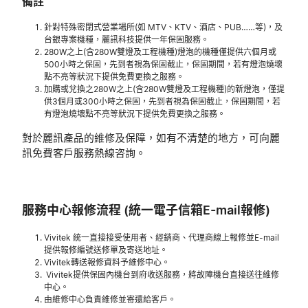
備註
針對特殊密閉式營業場所(如 MTV、KTV、酒店、PUB……等)，及
台銀專案機種，麗訊科技提供一年保固服務。
280W之上(含280W雙燈及工程機種)燈泡的機種僅提供六個月或
500小時之保固，先到者視為保固截止，保固期間，若有燈泡燒壞
點不亮等狀況下提供免費更換之服務。
加購或兌換之280W之上(含280W雙燈及工程機種)的新燈泡，僅提
供3個月或300小時之保固，先到者視為保固截止，保固期間，若
有燈泡燒壞點不亮等狀況下提供免費更換之服務。
對於麗訊產品的維修及保障，如有不清楚的地方，可向麗
訊免費客戶服務熱線咨詢。
服務中心報修流程 (統一電子信箱E-mail報修)
Vivitek 統一直接接受使用者、經銷商、代理商線上報修並E-mail
提供報修編號送修單及寄送地址。
Vivitek轉送報修資料予維修中心。
Vivitek提供保固內機台到府收送服務，將故障機台直接送往維修
中心。
由維修中心負責維修並寄還給客戶。