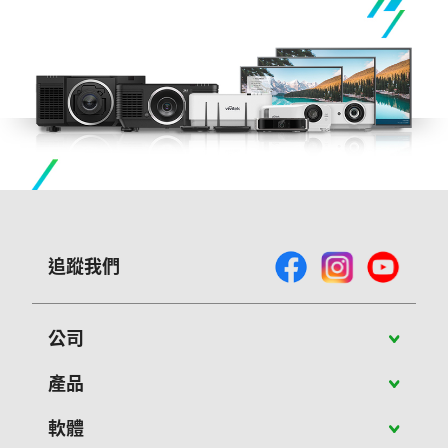
追蹤我們
公司
關於Vivitek
產品
最新消息
攜帶型投影機
軟體