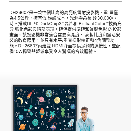
DH2660Z是一款性價比高的高亮度雷射投影機，重 量僅
為4.5公斤，擁有低 維護成本，光源壽命長 達30,000小
時。搭載DLP® DarkChip3™晶片和 BrilliantColor™技術充
分 強化色彩與暗部表現，確保提供準確和鮮豔色彩 的投影
畫面。該投影機非常適合需要高亮度、 高對比度和靈活安
裝的教育應用，並具有水平/垂直梯形校正和4角調整功
能。DH2660Z內建雙 HDMI介面提供足夠的連接性，並配
備10W揚聲器輕鬆享受令人驚嘆的音效體驗。