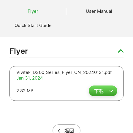
Flyer
User Manual
Quick Start Guide
Flyer
Vivitek_D300_Series_Flyer_CN_20240131.pdf
Jan 31, 2024
2.82 MB
下載
返回