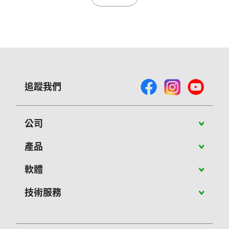
追蹤我們
公司
關於Vivitek
產品
最新消息
攜帶型投影機
軟體
成功案例
教育應用投影機
PJ-Control 軟體
技術服務
聯絡我們
商用投影機
NovoConnect軟體
客服維修
大型展演投影機
NovoConnect Stage