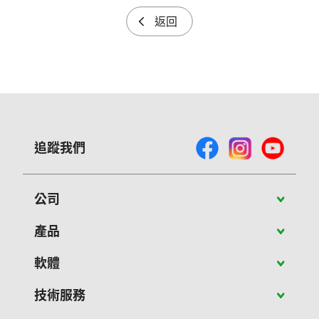
返回
追蹤我們
公司
關於Vivitek
產品
最新消息
攜帶型投影機
軟體
成功案例
教育應用投影機
PJ-Control 軟體
技術服務
聯絡我們
商用投影機
NovoConnect軟體