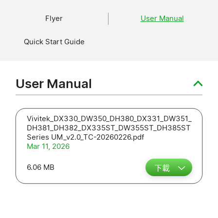
Flyer
User Manual
Quick Start Guide
User Manual
Vivitek_DX330_DW350_DH380_DX331_DW351_
DH381_DH382_DX335ST_DW355ST_DH385ST
Series UM_v2.0_TC-20260226.pdf
Mar 11, 2026
6.06 MB
下載