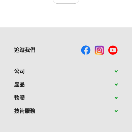
追蹤我們
公司
關於Vivitek
產品
最新消息
攜帶型投影機
軟體
成功案例
教育應用投影機
PJ-Control 軟體
技術服務
聯絡我們
商用投影機
NovoConnect軟體
客服維修
大型展演投影機
NovoConnect Stage