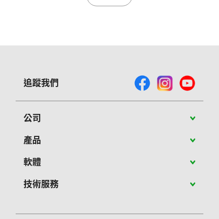
追蹤我們
公司
關於Vivitek
產品
最新消息
攜帶型投影機
軟體
成功案例
教育應用投影機
PJ-Control 軟體
技術服務
聯絡我們
商用投影機
NovoConnect軟體
客服維修
大型展演投影機
NovoConnect Stage