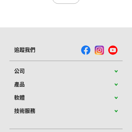
追蹤我們
公司
關於Vivitek
產品
最新消息
攜帶型投影機
軟體
成功案例
教育應用投影機
PJ-Control 軟體
技術服務
聯絡我們
商用投影機
NovoConnect軟體
客服維修
大型展演投影機
NovoConnect Stage