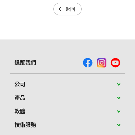
返回
追蹤我們
公司
關於Vivitek
產品
最新消息
攜帶型投影機
軟體
成功案例
教育應用投影機
PJ-Control 軟體
技術服務
聯絡我們
商用投影機
NovoConnect軟體