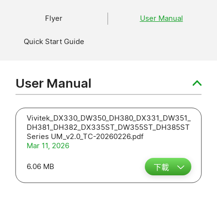
Flyer
User Manual
Quick Start Guide
User Manual
Vivitek_DX330_DW350_DH380_DX331_DW351_
DH381_DH382_DX335ST_DW355ST_DH385ST
Series UM_v2.0_TC-20260226.pdf
Mar 11, 2026
6.06 MB
下載